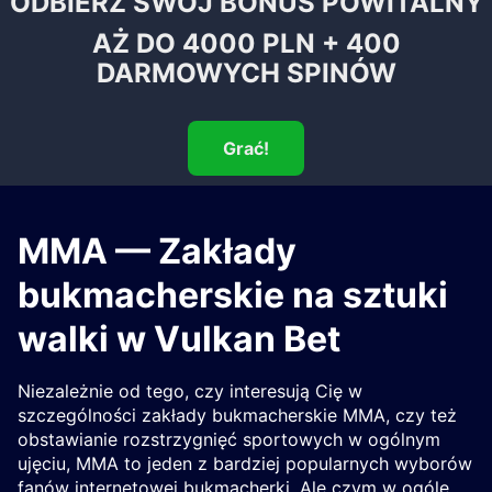
ODBIERZ SWÓJ BONUS POWITALNY
AŻ DO 4000 PLN + 400
DARMOWYCH SPINÓW
Grać!
MMA — Zakłady
bukmacherskie na sztuki
walki w Vulkan Bet
Niezależnie od tego, czy interesują Cię w
szczególności zakłady bukmacherskie MMA, czy też
obstawianie rozstrzygnięć sportowych w ogólnym
ujęciu, MMA to jeden z bardziej popularnych wyborów
fanów internetowej bukmacherki. Ale czym w ogóle