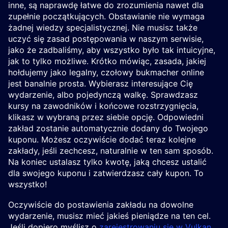
inne, są naprawdę łatwe do zrozumienia nawet dla
zupełnie początkujących. Obstawianie nie wymaga
żadnej wiedzy specjalistycznej. Nie musisz także
uczyć się zasad postępowania w naszym serwisie,
jako że zadbaliśmy, aby wszystko było tak intuicyjne,
jak to tylko możliwe. Krótko mówiąc, zasada, jakiej
hołdujemy jako legalny, czołowy bukmacher online
jest banalnie prosta. Wybierasz interesujące Cię
wydarzenie, albo pojedynczą walkę. Sprawdzasz
kursy na zawodników i końcowe rozstrzygnięcia,
klikasz w wybraną przez siebie opcję. Odpowiedni
zakład zostanie automatycznie dodany do Twojego
kuponu. Możesz oczywiście dodać teraz kolejne
zakłady, jeśli zechcesz, naturalnie w ten sam sposób.
Na koniec ustalasz tylko kwotę, jaką chcesz ustalić
dla swojego kuponu i zatwierdzasz cały kupon. To
wszystko!
Oczywiście do postawienia zakładu na dowolne
wydarzenie, musisz mieć jakieś pieniądze na ten cel.
Jeśli dopiero myślisz o
zarejestrowaniu się w Vulkan